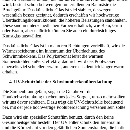
wird, besteht schon bei wenigen runterfallenden Baumäste die
Bruchgefahr. Das künstliche Glas ist viel stabiler, deswegen
wesentlich besser geeignet, dadurch erschaffen wir
hochwertige
Überdachungskonstruktionen
, die höheren Belastungen standhalten
.
Diese sind in unterschiedlichen Farben erhältlich, wie Blau, Grün
oder Braun, aber natürlich können Sie auch ein durchsichtiges
Kunstglas auswählen.
Das künstliche Glas ist in mehreren Richtungen vorteilhaft, wie die
Wärmespeicherung im Innenraum der
Überdachung des
Schwimmbeckens
. Das Polykarbonat
leitet die warmen
Sonnenstrahlen äußerst effektiv, dadurch wird das Poolwasser
einerseits viel schneller erwärmt, andererseits deutlich länger warm
erhalten.
UV-Schutzfolie der
Schwimmbeckenüberdachung
Die Sonnenbrandgefahr, sogar die Gefahr vor der
Hautkrebserkrankung machen uns jedes Sorgen, umso mehr sollten
wir uns davor schützen. Dazu trägt die UV-Schutzfolie bedeutend
bei, mit der jede
hochwertige
Poolüberdachung
versehen sein sollte.
Dazu wird ein spezieller Schutzfilm benutzt, durch den keine
Gesundheitsgefahr besteht. Der UV-Filter schütz den Innenraum
und die Körperhaut vor den gefährlichen Sonnenstrahlen, die in die