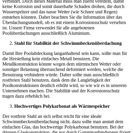
verbindet. Doch dieses Material muss man zuerst veredeln, damit
keine Korrosion und somit dauerhafte Schaden drohen, die durch
Wasserspritzer und das nasse Wetter (wie Schnee und Regen)
entstehen könnten. Daher beachten Sie die Information über das
Überdachungsmodell
, ob es mit einem Korrosionsschutz versehen
ist. Unsere Firma verwendet für alle angebotenen
Poolüberdachungen
ausschließlich Aluminium.
Stahl für Stabilität der
Schwimmbeckenüberdachung
Damit Ihre
Poolabdeckung
langanhaltend sein kann, sollte man für
die Herstellung kein einfaches Metall benutzen. Die
Metallkonstruktion könnte wegen dem stürmischen Wetter oder
sonstiger Belastung überraschend deformiert werden, welche die
Benutzung verhindern würde. Daher sollte man ausschließlich
rostfreien Stahl benutzen, dank dem die
Langlebigkeit der
Poolkonstruktionen
deutlich erhöht wird, so wie wir es in unserem
Unternehmen machen. Die Stabilität und der Korrosionsschutz
tragen dazu erheblich bei.
Hochwertiges Polykarbonat als Wärmespeicher
Der rostfreie Stahl an sich selbst reicht für eine
ideale
Schwimmbeckenüberdachung
nicht
, dazu sollte man anstatt dem
einfachen Glas, das hochwertige Polykarbonat benutzen. Bei der
dünnen Glaskonstruktion, die nur durch Gummiverbindungen fixiert