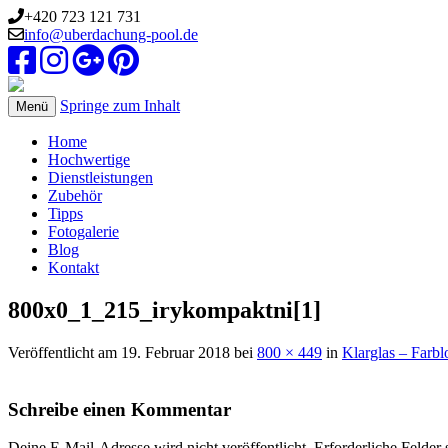
+420 723 121 731
info@uberdachung-pool.de
Springe zum Inhalt
Menü
Home
Hochwertige
Dienstleistungen
Zubehör
Tipps
Fotogalerie
Blog
Kontakt
800x0_1_215_irykompaktni[1]
Veröffentlicht am
19. Februar 2018
bei
800 × 449
in
Klarglas – Farbl
Schreibe einen Kommentar
Deine E-Mail-Adresse wird nicht veröffentlicht.
Erforderliche Felder 