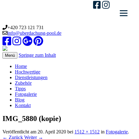
+420 723 121 731
info@uberdachung-pool.de
Springe zum Inhalt
Menü
Home
Hochwertige
Dienstleistungen
Zubehör
Tipps
Fotogalerie
Blog
Kontakt
IMG_5880 (kopie)
Veröffentlicht am
20. April 2020
bei
1512 × 1512
in
Fotogalerie
.
← Zurück
Weiter →