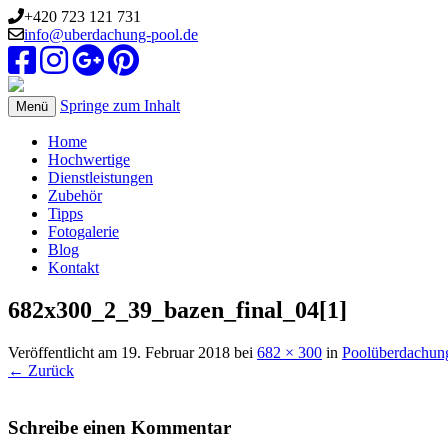
+420 723 121 731
info@uberdachung-pool.de
Springe zum Inhalt
Menü
Home
Hochwertige
Dienstleistungen
Zubehör
Tipps
Fotogalerie
Blog
Kontakt
682x300_2_39_bazen_final_04[1]
Veröffentlicht am
19. Februar 2018
bei
682 × 300
in
Poolüberdachun
← Zurück
Schreibe einen Kommentar